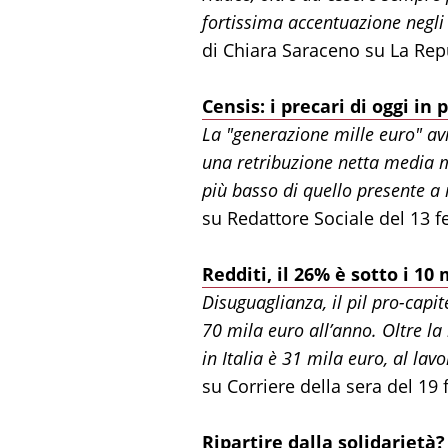
fortissima accentuazione negli 
di Chiara Saraceno su La Rep
Censis: i precari di oggi i
La "generazione mille euro" av
una retribuzione netta media me
più basso di quello presente a i
su Redattore Sociale del 13 
Redditi, il 26% è sotto i 10
Disuguaglianza, il pil pro-capit
70 mila euro all’anno. Oltre l
in Italia è 31 mila euro, al lav
su Corriere della sera del 19
Ripartire dalla solidarietà?