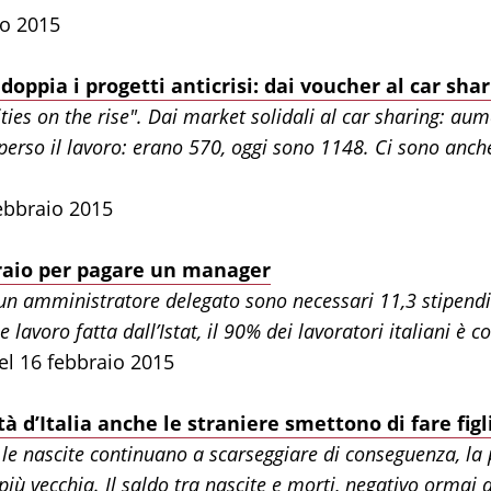
io 2015
doppia i progetti anticrisi: dai voucher al car sha
ies on the rise". Dai market solidali al car sharing: aum
a perso il lavoro: erano 570, oggi sono 1148. Ci sono anc
febbraio 2015
eraio per pagare un manager
un amministratore delegato sono necessari 11,3 stipendi
ze lavoro fatta dall’Istat, il 90% dei lavoratori italiani è
el 16 febbraio 2015
tà d’Italia anche le straniere smettono di fare figl
ma le nascite continuano a scarseggiare di conseguenza, l
più vecchia. Il saldo tra nascite e morti, negativo ormai