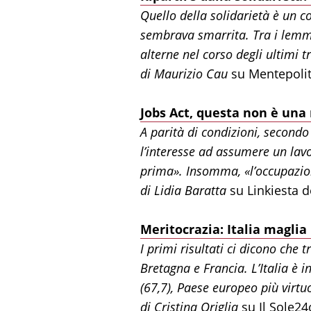
Quello della solidarietà è un 
sembrava smarrita. Tra i lemmi 
alterne nel corso degli ultimi t
di Maurizio Cau
su Mentepolit
Jobs Act, questa non è una 
A parità di condizioni, secondo
l’interesse ad assumere un lavo
prima». Insomma, «l’occupazion
di Lidia Baratta
su Linkiesta d
Meritocrazia: Italia maglia
I primi risultati ci dicono che 
Bretagna e Francia. L’Italia è 
(67,7), Paese europeo più virtuo
di Cristina Origlia
su Il Sole24