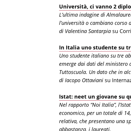
Università, ci vanno 2 dipl
L’ultima indagine di Almalaurea
l’università o cambiano corso d
di Valentina Santarpia
su Corri
In Italia uno studente su tr
Uno studente italiano su tre a
emerge dai dati del ministero de
Tuttoscuola. Un dato che in alc
di Iacopo Ottaviani
su Internaz
Istat: neet un giovane su q
Nel rapporto “Noi Italia”, l’Ist
economico, per un totale di 14,
relativa, che presentano una s
abbastanza, i laureati.