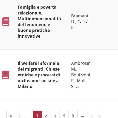
Famiglia e povertà
relazionale.
Bramanti
Multidimensionalità
Pubblicazioni
D., Carrà
del fenomeno e
E.
buone pratiche
innovative
Il welfare informale
Ambrosini
dei migranti. Chiese
M.,
Pubblicazioni
etniche e processi di
Bonizzoni
inclusione sociale a
P., Molli
Milano
S.D.
«
‹
...
1
2
3
4
5
...
›
»