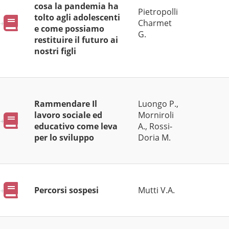
cosa la pandemia ha
Pietropolli
tolto agli adolescenti
Pubblicazioni
Charmet
e come possiamo
G.
restituire il futuro ai
nostri figli
Rammendare Il
Luongo P.,
lavoro sociale ed
Morniroli
Pubblicazioni
educativo come leva
A., Rossi-
per lo sviluppo
Doria M.
Pubblicazioni
Percorsi sospesi
Mutti V.A.