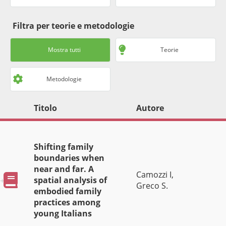
Filtra per teorie e metodologie
Mostra tutti
Teorie
Metodologie
Titolo
Autore
Shifting family
boundaries when
near and far. A
Camozzi I,
Pubblicazioni
spatial analysis of
Greco S.
embodied family
practices among
young Italians