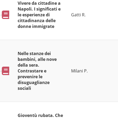
Vivere da cittadine a
Napoli. I significati e
Pubblicazioni
le esperienze di
Gatti R.
cittadinanza delle
donne immigrate
Nelle stanze dei
bambini, alle nove
della sera.
Pubblicazioni
Contrastare e
Milani P.
prevenire le
disuguaglianze
sociali
Gioventù rubata. Che