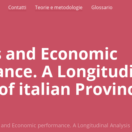
Contatti
Teorie e metodologie
Glossario
s and Economic
nce. A Longitud
of italian Provin
 and Economic performance. A Longitudinal Analysis o