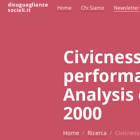
disuguaglianze
Home
Chi Siamo
Newsletter
sociali.it
Civicnes
performa
Analysis 
2000
Home
Ricerca
Civicness