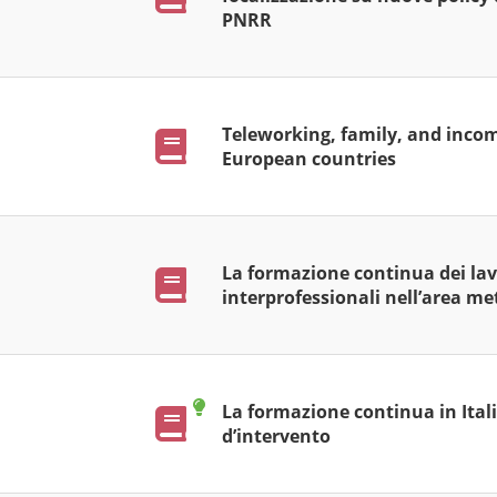
PNRR
Teorie
Teleworking, family, and inco
Pubblicazioni
European countries
La formazione continua dei lavor
Pubblicazioni
interprofessionali nell’area m
La formazione continua in Italia
Pubblicazioni
d’intervento
Teorie