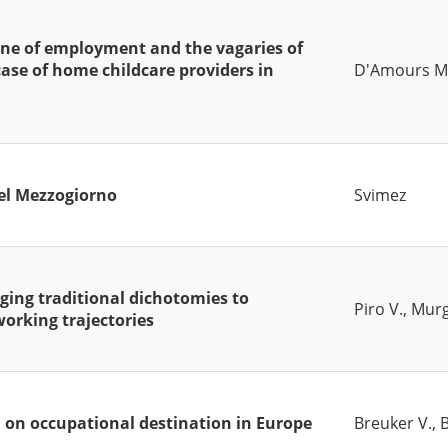
one of employment and the vagaries of
case of home childcare providers in
D'Amours M
el Mezzogiorno
Svimez
nging traditional dichotomies to
Piro V., Murg
orking trajectories
gin on occupational destination in Europe
Breuker V., B