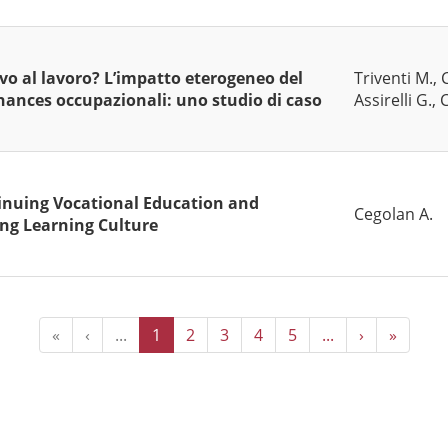
vo al lavoro? L’impatto eterogeneo del
Triventi M., 
chances occupazionali: uno studio di caso
Assirelli G., 
tinuing Vocational Education and
Cegolan A.
ong Learning Culture
«
‹
...
1
2
3
4
5
...
›
»