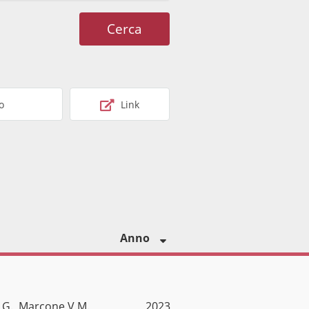
Cerca
o
Link
Anno
 G., Marcone V.M.
2023