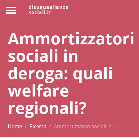
disuguaglianze
sociali.it
Ammortizzatori
sociali in
deroga: quali
welfare
regionali?
Home
Ricerca
Ammortizzatori sociali in …