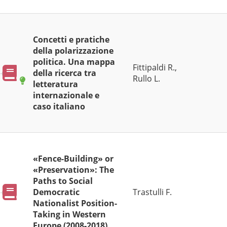
Concetti e pratiche
della polarizzazione
politica. Una mappa
Fittipaldi R.,
Pubblicazioni
della ricerca tra
Rullo L.
letteratura
internazionale e
Teorie
caso italiano
«Fence-Building» or
«Preservation»: The
Paths to Social
Pubblicazioni
Democratic
Trastulli F.
Nationalist Position-
Taking in Western
Europe (2008-2018)