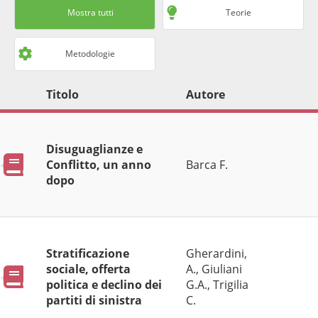
Mostra tutti
Teorie
Metodologie
Titolo
Autore
Disuguaglianze e
Pubblicazioni
Conflitto, un anno
Barca F.
dopo
Stratificazione
Gherardini,
sociale, offerta
A., Giuliani
Pubblicazioni
politica e declino dei
G.A., Trigilia
partiti di sinistra
C.