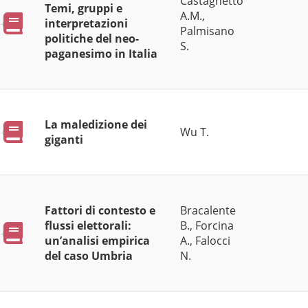
Castagnetto
Temi, gruppi e
A.M.,
Pubblicazioni
interpretazioni
Palmisano
politiche del neo-
S.
paganesimo in Italia
La maledizione dei
Pubblicazioni
Wu T.
giganti
Fattori di contesto e
Bracalente
flussi elettorali:
B., Forcina
Pubblicazioni
un’analisi empirica
A., Falocci
del caso Umbria
N.