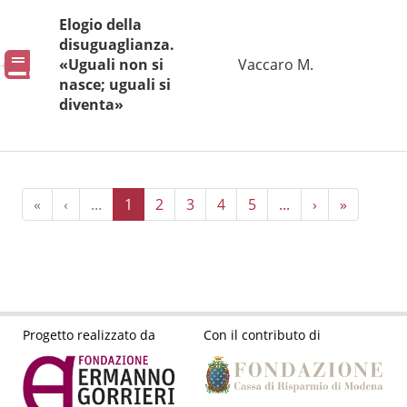
Elogio della
disuguaglianza.
Pubblicazioni
«Uguali non si
Vaccaro M.
nasce; uguali si
diventa»
«
‹
...
1
2
3
4
5
...
›
»
Progetto realizzato da
Con il contributo di