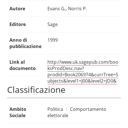
Autore
Evans G., Norris P.
Editore
Sage
Anno di
1999
pubblicazione
Link al
http://www.uk.sagepub.com/boo
documento
ksProdDesc.nav?
prodId=Book206974&currTree=S
ubjects&level1=J00&level2=JD0&
Classificazione
Ambito
Politica
Comportamento
Sociale
elettorale