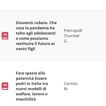
Gioventù rubata. Che
cosa la pandemia ha
Pietropolli
tolto agli adolescenti
Pubblicazioni
Charmet
e come possiamo
G.
restituire il futuro ai
nostri figli
Fare spazio alla
paternità Essere
padri in Italia tra
Cannito
Pubblicazioni
nuovi modelli di
M.
welfare, lavoro e
maschilità