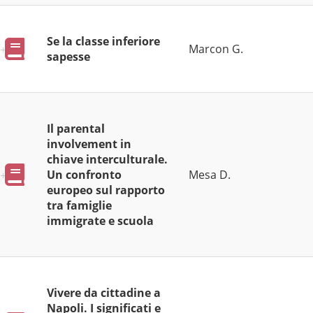
Se la classe inferiore
Pubblicazioni
Marcon G.
sapesse
Il parental
involvement in
chiave interculturale.
Pubblicazioni
Un confronto
Mesa D.
europeo sul rapporto
tra famiglie
immigrate e scuola
Vivere da cittadine a
Napoli. I significati e