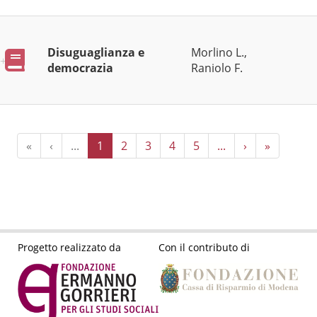
Disuguaglianza e
Morlino L.,
Pubblicazioni
democrazia
Raniolo F.
«
‹
...
1
2
3
4
5
...
›
»
Progetto realizzato da
Con il contributo di