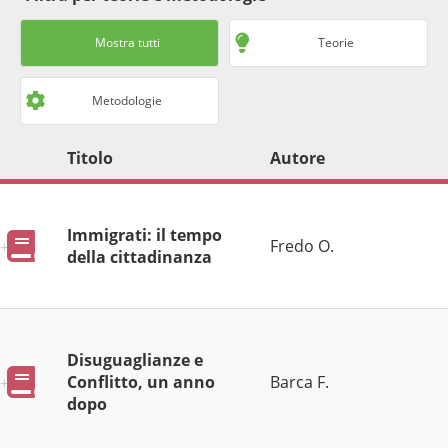
Mostra tutti
Teorie
Metodologie
Titolo
Autore
Immigrati: il tempo
Pubblicazioni
Fredo O.
della cittadinanza
Disuguaglianze e
Pubblicazioni
Conflitto, un anno
Barca F.
dopo