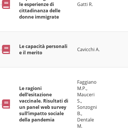
Pubblicazioni
le esperienze di
Gatti R.
cittadinanza delle
donne immigrate
Le capacità personali
Pubblicazioni
Cavicchi A.
e il merito
Faggiano
Le ragioni
M.P.,
dell’esitazione
Mauceri
vaccinale. Risultati di
S.,
Pubblicazioni
un panel web survey
Sonzogni
sull’impatto sociale
B.,
della pandemia
Dentale
M.