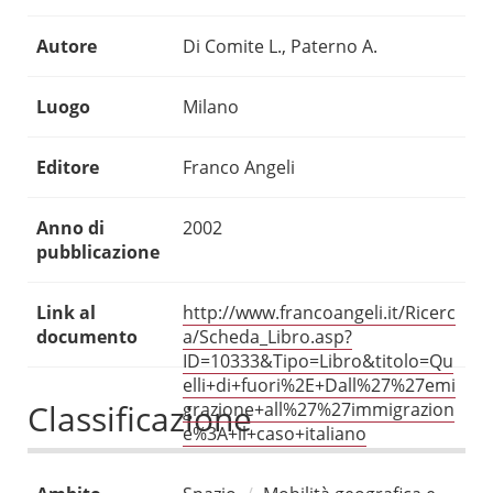
Autore
Di Comite L., Paterno A.
Luogo
Milano
Editore
Franco Angeli
Anno di
2002
pubblicazione
Link al
http://www.francoangeli.it/Ricerc
documento
a/Scheda_Libro.asp?
ID=10333&Tipo=Libro&titolo=Qu
elli+di+fuori%2E+Dall%27%27emi
Classificazione
grazione+all%27%27immigrazion
e%3A+il+caso+italiano