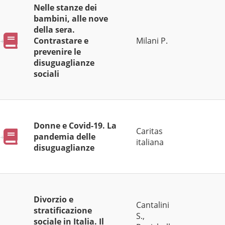
Nelle stanze dei
bambini, alle nove
della sera.
Pubblicazioni
Contrastare e
Milani P.
prevenire le
disuguaglianze
sociali
Donne e Covid-19. La
Caritas
Pubblicazioni
pandemia delle
italiana
disuguaglianze
Divorzio e
Cantalini
stratificazione
S.,
sociale in Italia. Il