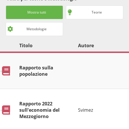
Mostra tutti
Teorie
Metodologie
Titolo
Autore
Rapporto sulla
Pubblicazioni
popolazione
Rapporto 2022
Pubblicazioni
sull'economia del
Svimez
Mezzogiorno