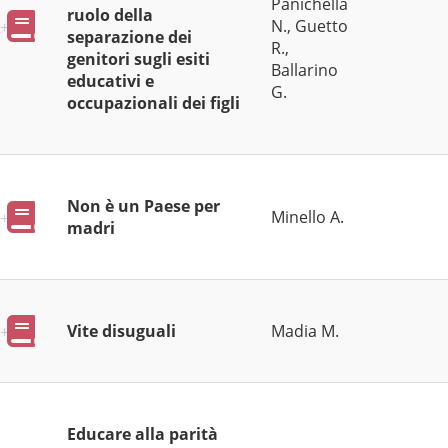
Panichella
ruolo della
Pubblicazioni
N., Guetto
separazione dei
R.,
genitori sugli esiti
Ballarino
educativi e
G.
occupazionali dei figli
Non è un Paese per
Pubblicazioni
Minello A.
madri
Pubblicazioni
Vite disuguali
Madia M.
Educare alla parità