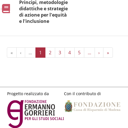
Principi, metodologie
Pubblicazioni
didattiche e strategie
di azione per l'equità
e l'inclusione
«
‹
...
1
2
3
4
5
...
›
»
Progetto realizzato da
Con il contributo di