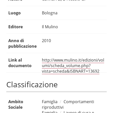
Luogo
Bologna
Editore
Il Mulino
Anno di
2010
pubblicazione
Link al
http://www.mulino.it/edizioni/vol
documento
umi/scheda_volume.php?
vista=scheda&ISBNART=13692
Classificazione
Ambito
Famiglia
Comportamenti
Sociale
riproduttivi
Famiglia
Lavoro di cura e