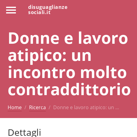
disuguaglianze
sociali.it
Donne e lavoro
atipico: un
incontro molto
contraddittorio
Home
Ricerca
Donne e lavoro atipico: un …
Dettagli