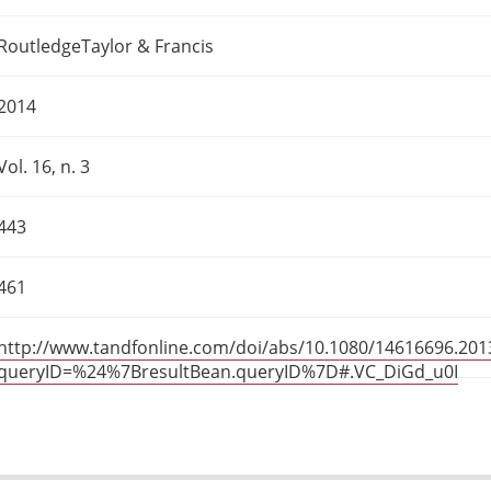
RoutledgeTaylor & Francis
2014
Vol. 16, n. 3
443
461
http://www.tandfonline.com/doi/abs/10.1080/14616696.201
queryID=%24%7BresultBean.queryID%7D#.VC_DiGd_u0I