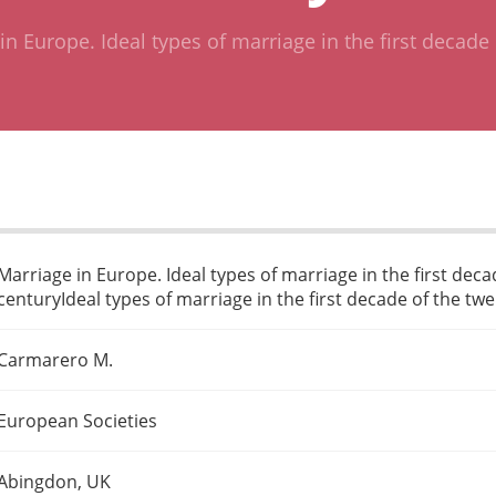
in Europe. Ideal types of marriage in the first decade 
Marriage in Europe. Ideal types of marriage in the first decad
centuryIdeal types of marriage in the first decade of the twe
Carmarero M.
European Societies
Abingdon, UK