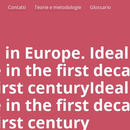
Contatti
Teorie e metodologie
Glossario
in Europe. Ideal
in the first dec
rst centuryIdeal
in the first dec
irst century