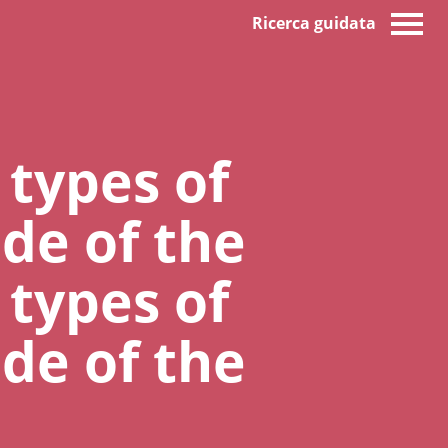
Ricerca guidata
 types of
ade of the
 types of
ade of the