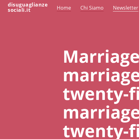
disuguaglianze
Home
Chi Siamo
Newsletter
sociali.it
Marriage 
marriage 
twenty-fi
marriage 
twenty-f