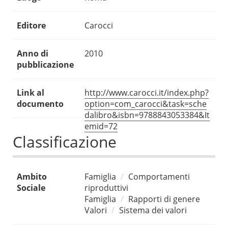
Editore
Carocci
Anno di
2010
pubblicazione
Link al
http://www.carocci.it/index.php?
documento
option=com_carocci&task=sche
dalibro&isbn=9788843053384&It
emid=72
Classificazione
Ambito
Famiglia
Comportamenti
Sociale
riproduttivi
Famiglia
Rapporti di genere
Valori
Sistema dei valori