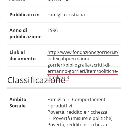
Pubblicato in
Famiglia cristiana
Anno di
1996
pubblicazione
Link al
http://www.fondazionegorrieri.it/
documento
index.php/ermanno-
gorrieri/bibliografia/scritti-di-
ermanno-gorrieri/item/politiche-
Classificazione
familiari-3
Ambito
Famiglia
Comportamenti
Sociale
riproduttivi
Povertà, reddito e ricchezza
Povertà (misure e politiche)
Povertà, reddito e ricchezza