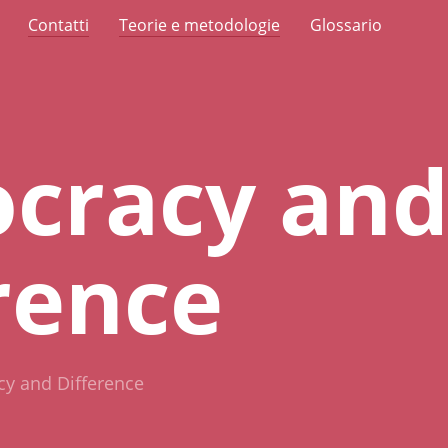
Contatti
Teorie e metodologie
Glossario
cracy an
rence
y and Difference