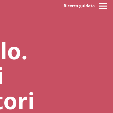
Ricerca guidata
lo.
i
ori