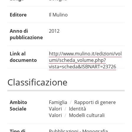
Editore
Il Mulino
Anno di
2012
pubblicazione
Link al
http://www.mulino.it/edizioni/vol
documento
umi/scheda_volume.php?
vista=scheda&ISBNART=23726
Classificazione
Ambito
Famiglia
Rapporti di genere
Sociale
Valori
Identità
Valori
Modelli culturali
Tipo di
Pubblicazioni - Monografia