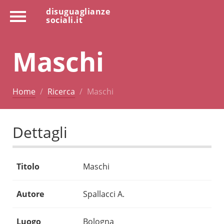
disuguaglianze
sociali.it
Maschi
Home
Ricerca
Maschi
Dettagli
Titolo
Maschi
Autore
Spallacci A.
Luogo
Bologna