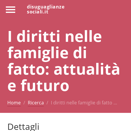
disuguaglianze
sociali.it
I diritti nelle
famiglie di
fatto: attualità
e futuro
Home
Ricerca
I diritti nelle famiglie di fatto …
Dettagli