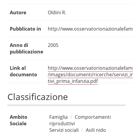
Autore
Oldini R.
Pubblicato in
http://www.osservatorionazionalefamig
Anno di
2005
pubblicazione
Link al
http://www.osservatorionazionalefamig
documento
/images/documenti/ricerche/servizi_
tivi_prima_infanzia.pdf
Classificazione
Ambito
Famiglia
Comportamenti
Sociale
riproduttivi
Servizi sociali
Asili nido