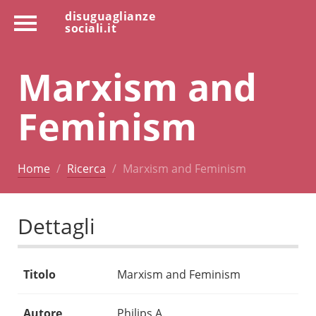
disuguaglianze
sociali.it
Marxism and
Feminism
Home
Ricerca
Marxism and Feminism
Dettagli
Titolo
Marxism and Feminism
Autore
Philips A.