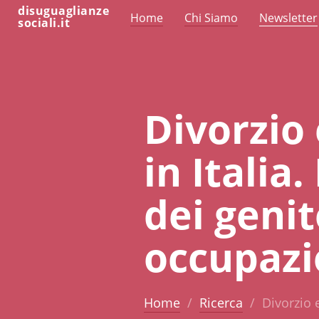
disuguaglianze
Home
Chi Siamo
Newsletter
sociali.it
Divorzio 
in Italia
dei genit
occupazio
Home
Ricerca
Divorzio e