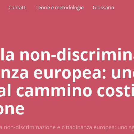
Contatti
Teorie e metodologie
Glossario
lla non-discrimi
anza europea: un
al cammino cost
ione
lla non-discriminazione e cittadinanza europea: uno