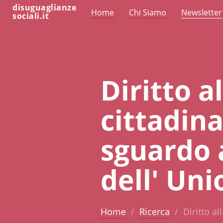
disuguaglianze
Home
Chi Siamo
Newsletter
sociali.it
Diritto a
cittadin
sguardo 
dell' Un
Home
Ricerca
Diritto a