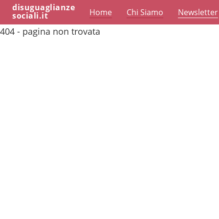
disuguaglianze
Home
Chi Siamo
Newsletter
sociali.it
404 - pagina non trovata