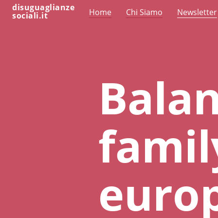
disuguaglianze
Home
Chi Siamo
Newsletter
sociali.it
Balan
famil
euro