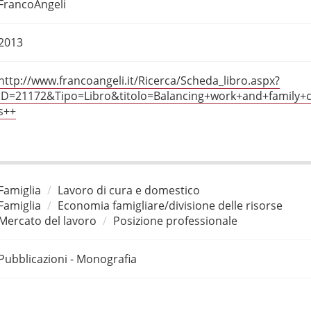
FrancoAngeli
2013
http://www.francoangeli.it/Ricerca/Scheda_libro.aspx?
ID=21172&Tipo=Libro&titolo=Balancing+work+and+family
s++
Famiglia
Lavoro di cura e domestico
Famiglia
Economia famigliare/divisione delle risorse
Mercato del lavoro
Posizione professionale
Pubblicazioni - Monografia