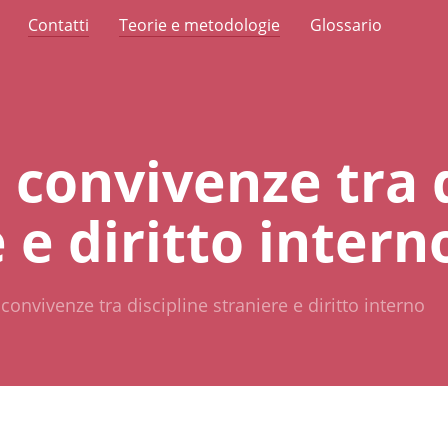
Contatti
Teorie e metodologie
Glossario
 convivenze tra d
 e diritto intern
convivenze tra discipline straniere e diritto interno