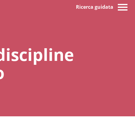
Ricerca guidata
iscipline
o