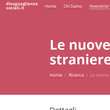
disuguaglianze
Home
Chi Siamo
Newsletter
sociali.it
Le nuove
straniere
Home
Ricerca
Le nuove 
Dettagli