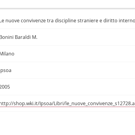
Le nuove convivenze tra discipline straniere e diritto intern
Bonini Baraldi M.
Milano
Ipsoa
2005
http://shop.wki.it/Ipsoa/Libri/le_nuove_convivenze_s12728.