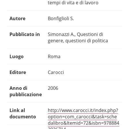
tempi di vita e di lavoro
Autore
Bonfiglioli S.
Pubblicato in
Simonazzi A., Questioni di
genere, questioni di politica
Luogo
Roma
Editore
Carocci
Anno di
2006
pubblicazione
Link al
http://www.carocci.it/index.php?
documento
option=com_carocci&task=sche
dalibro&Itemid=72&isbn=978884