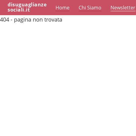
disuguaglianze
Home
Chi Siamo
Newsletter
sociali.it
404 - pagina non trovata