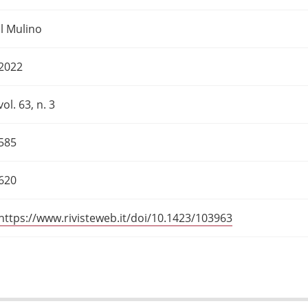
Il Mulino
2022
vol. 63, n. 3
585
620
https://www.rivisteweb.it/doi/10.1423/103963