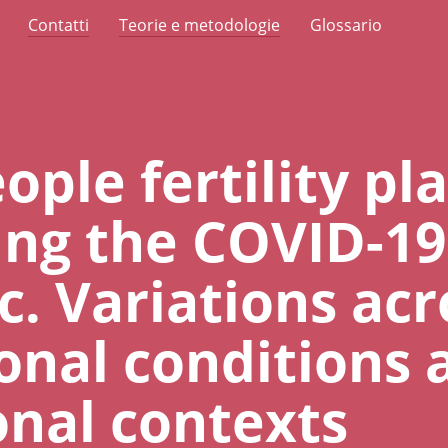
Contatti
Teorie e metodologie
Glossario
ple fertility pla
ring the COVID-19
. Variations acr
onal conditions 
onal contexts