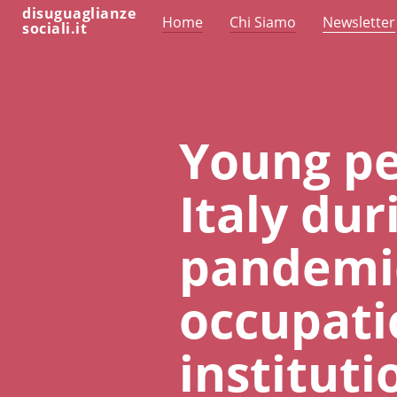
disuguaglianze
Home
Chi Siamo
Newsletter
sociali.it
Young peo
Italy du
pandemic
occupati
instituti