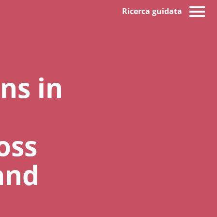
Ricerca guidata
ns in
oss
and