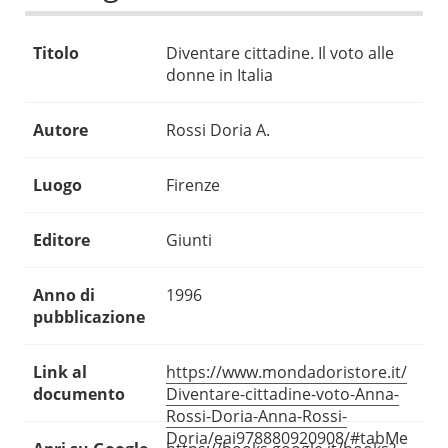
Titolo
Diventare cittadine. Il voto alle
donne in Italia
Autore
Rossi Doria A.
Luogo
Firenze
Editore
Giunti
Anno di
1996
pubblicazione
Link al
https://www.mondadoristore.it/
documento
Diventare-cittadine-voto-Anna-
Rossi-Doria-Anna-Rossi-
Doria/eai978880920908/#tabMe