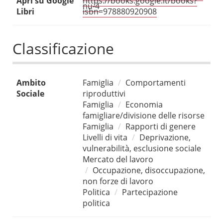
Apri su Google
https://books.google.it/books?
nu-4
Libri
isbn=978880920908
Classificazione
Ambito
Famiglia
Comportamenti
Sociale
riproduttivi
Famiglia
Economia
famigliare/divisione delle risorse
Famiglia
Rapporti di genere
Livelli di vita
Deprivazione,
vulnerabilità, esclusione sociale
Mercato del lavoro
Occupazione, disoccupazione,
non forze di lavoro
Politica
Partecipazione
politica