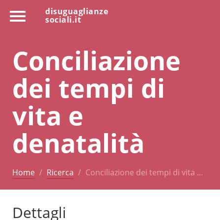
disuguaglianze
sociali.it
Conciliazione
dei tempi di
vita e
denatalità
Home
Ricerca
Conciliazione dei tempi di vita …
Dettagli