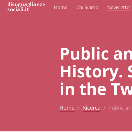
disuguaglianze
Home
Chi Siamo
Newsletter
sociali.it
Public a
History. 
in the T
Home
Ricerca
Public an