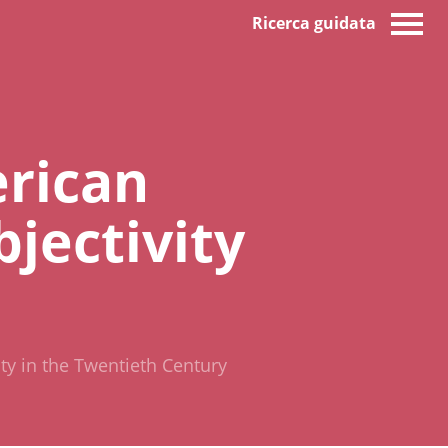
Ricerca guidata
erican
bjectivity
ity in the Twentieth Century