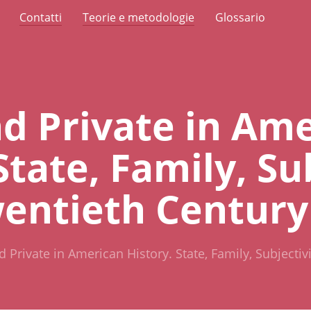
Contatti
Teorie e metodologie
Glossario
nd Private in Am
State, Family, Su
wentieth Century
d Private in American History. State, Family, Subjectiv