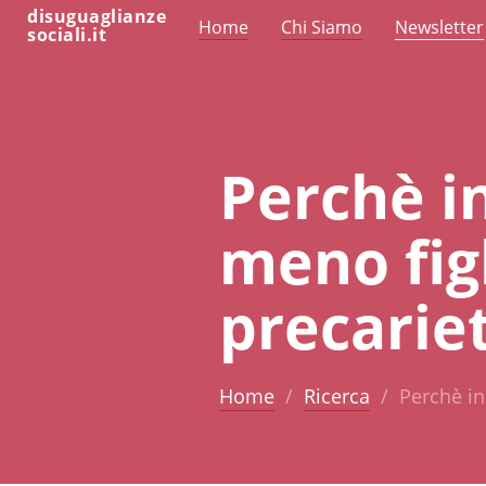
disuguaglianze
Home
Chi Siamo
Newsletter
sociali.it
Perchè in
meno figl
precarie
Home
Ricerca
Perchè in