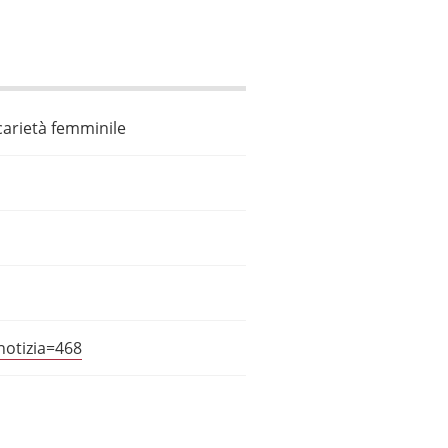
ecarietà femminile
otizia=468