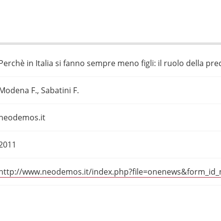
Perchè in Italia si fanno sempre meno figli: il ruolo della pr
Modena F., Sabatini F.
neodemos.it
2011
http://www.neodemos.it/index.php?file=onenews&form_id_n