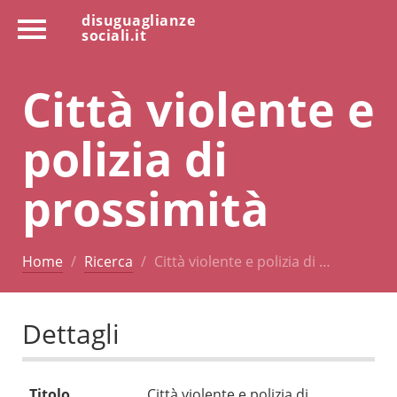
disuguaglianze
sociali.it
Città violente e
polizia di
prossimità
Home
Ricerca
Città violente e polizia di …
Dettagli
Titolo
Città violente e polizia di