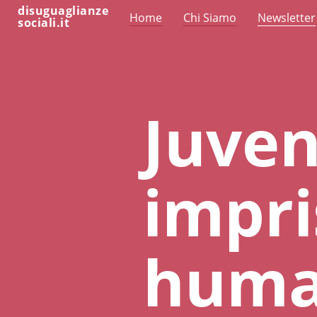
disuguaglianze
Home
Chi Siamo
Newsletter
sociali.it
Juven
impr
huma