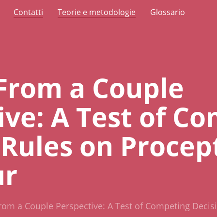
Contatti
Teorie e metodologie
Glossario
 From a Couple
ive: A Test of C
 Rules on Procep
ur
 From a Couple Perspective: A Test of Competing Decis