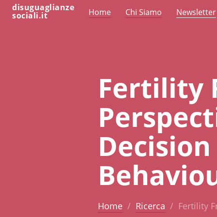
disuguaglianze
Home
Chi Siamo
Newsletter
sociali.it
Fertility
Perspect
Decision
Behavio
Home
Ricerca
Fertility