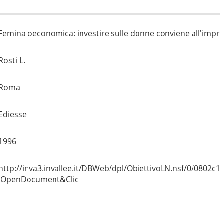
Femina oeconomica: investire sulle donne conviene all'imp
Rosti L.
Roma
Ediesse
1996
http://inva3.invallee.it/DBWeb/dpl/ObiettivoLN.nsf/0/08
!OpenDocument&Clic