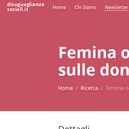
disuguaglianze
Home
Chi Siamo
Newsletter
sociali.it
Femina o
sulle do
Home
Ricerca
Femina oe
Dettagli