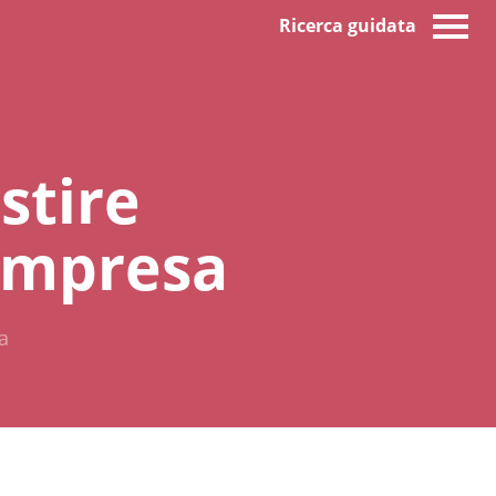
Ricerca guidata
stire
'impresa
a