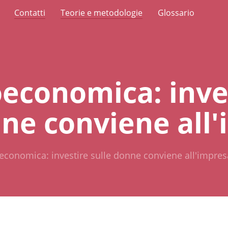
Contatti
Teorie e metodologie
Glossario
economica: inve
nne conviene all
conomica: investire sulle donne conviene all'impres