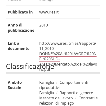
Pubblicato in
www.ires.it
Anno di
2010
pubblicazione
Link al
http://www.ires.it/files/rapporti/
documento
11_2010-
DONNE%20AL%20LAVORO%20N
EL%20SUD-
Classificazione
Area%20Mercato%20del%20lavo
ro.pdf
Ambito
Famiglia
Comportamenti
Sociale
riproduttivi
Famiglia
Rapporti di genere
Mercato del lavoro
Contratti e
relazioni di impiego