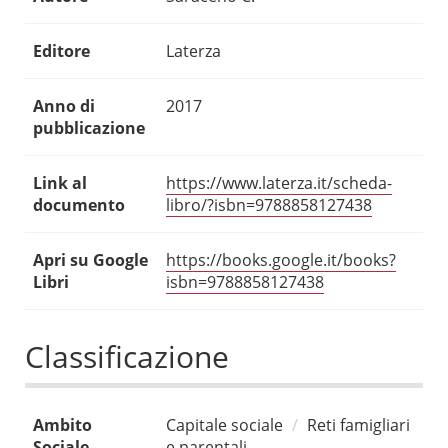
Editore
Laterza
Anno di
2017
pubblicazione
Link al
https://www.laterza.it/scheda-
documento
libro/?isbn=9788858127438
Apri su Google
https://books.google.it/books?
Libri
isbn=9788858127438
Classificazione
Ambito
Capitale sociale
Reti famigliari
Sociale
e parentali