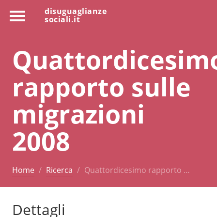
disuguaglianze
sociali.it
Quattordicesim
rapporto sulle
migrazioni
2008
Home
Ricerca
Quattordicesimo rapporto …
Dettagli