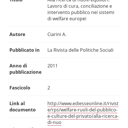
Lavoro di cura, conciliazione e
intervento pubblico nei sistemi
di welfare europei
Autore
Ciarini A.
Pubblicato in
La Rivista delle Politiche Sociali
Anno di
2011
pubblicazione
Fascicolo
2
Link al
http://www.ediesseonline.it/rivist
documento
e/rps/welfare-ruoli-del-pubblico-
e-culture-del-privato/alla-ricerca-
di-nuo