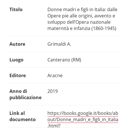
Titolo
Donne madri e figli in Italia: dalle
Opere pie alle origini, avvento e
sviluppo dell’Opera nazionale
maternità e infanzia (1860-1945)
Autore
Grimaldi A.
Luogo
Canterano (RM)
Editore
Aracne
Anno di
2019
pubblicazione
Link al
https://books.google.it/books/ab
documento
out/Donne_madri_e_figli_in_Italia
.html?