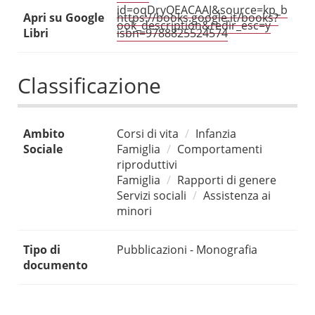
id=oqDryQEACAAJ&source=kp_b
Apri su Google
https://books.google.it/books?
ook_description&redir_esc=y
Libri
isbn=9788825524574
Classificazione
Ambito
Corsi di vita
Infanzia
Sociale
Famiglia
Comportamenti
riproduttivi
Famiglia
Rapporti di genere
Servizi sociali
Assistenza ai
minori
Tipo di
Pubblicazioni - Monografia
documento