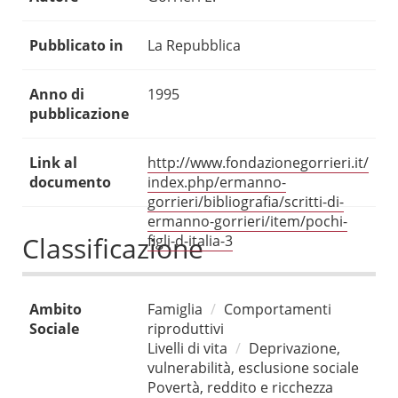
Pubblicato in
La Repubblica
Anno di
1995
pubblicazione
Link al
http://www.fondazionegorrieri.it/
documento
index.php/ermanno-
gorrieri/bibliografia/scritti-di-
ermanno-gorrieri/item/pochi-
Classificazione
figli-d-italia-3
Ambito
Famiglia
Comportamenti
Sociale
riproduttivi
Livelli di vita
Deprivazione,
vulnerabilità, esclusione sociale
Povertà, reddito e ricchezza