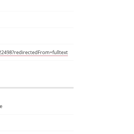
22498?redirectedFrom=fulltext
le