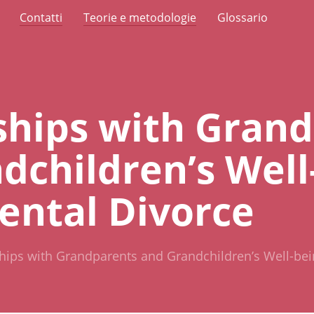
Contatti
Teorie e metodologie
Glossario
ships with Gran
dchildren’s Well
rental Divorce
hips with Grandparents and Grandchildren’s Well-bein