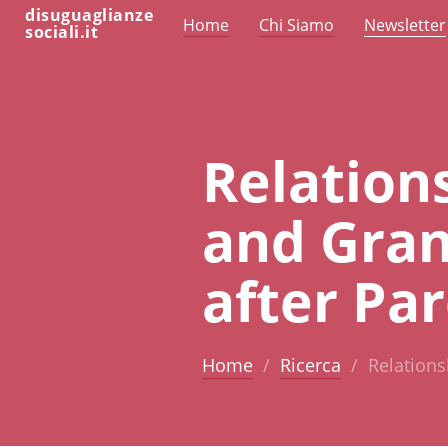
disuguaglianze
Home
Chi Siamo
Newsletter
sociali.it
Relation
and Gran
after Pa
Home
Ricerca
Relations