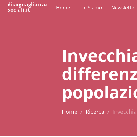
disuguaglianze
Home
Chi Siamo
Newsletter
sociali.it
Invecchia
differenz
popolazi
Home
Ricerca
Invecchia