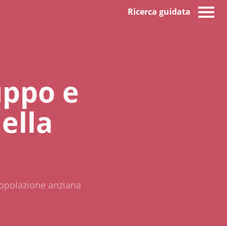
Ricerca guidata
luppo e
ella
 popolazione anziana