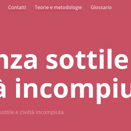
Contatti
Teorie e metodologie
Glossario
nza sottile
tà incompi
sottile e civiltà incompiuta