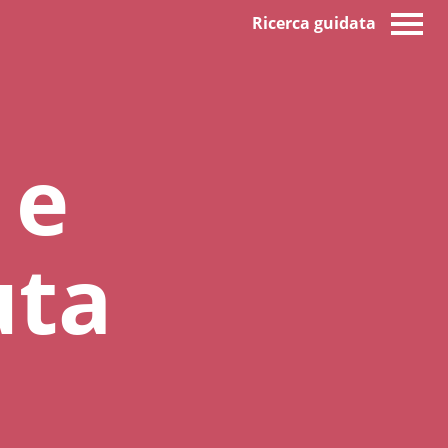
Ricerca guidata
 e
uta