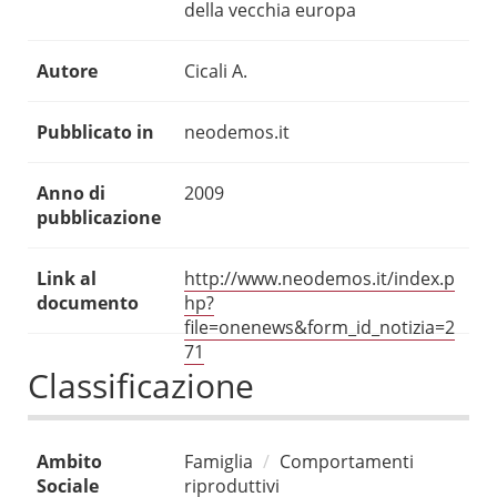
della vecchia europa
Autore
Cicali A.
Pubblicato in
neodemos.it
Anno di
2009
pubblicazione
Link al
http://www.neodemos.it/index.p
documento
hp?
file=onenews&form_id_notizia=2
71
Classificazione
Ambito
Famiglia
Comportamenti
Sociale
riproduttivi