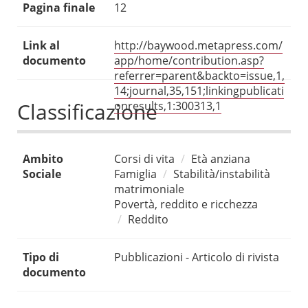
Pagina finale
12
Link al
http://baywood.metapress.com/
documento
app/home/contribution.asp?
referrer=parent&backto=issue,1,
14;journal,35,151;linkingpublicati
Classificazione
onresults,1:300313,1
Ambito
Corsi di vita
Età anziana
Sociale
Famiglia
Stabilità/instabilità
matrimoniale
Povertà, reddito e ricchezza
Reddito
Tipo di
Pubblicazioni - Articolo di rivista
documento