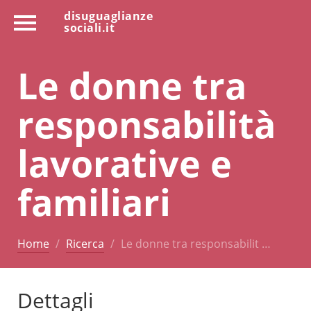
disuguaglianze
sociali.it
Le donne tra
responsabilità
lavorative e
familiari
Home
Ricerca
Le donne tra responsabilit …
Dettagli