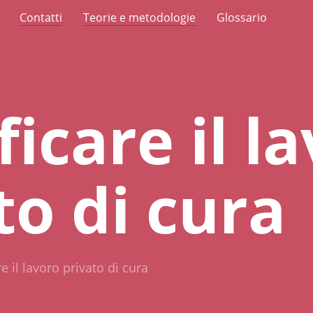
Contatti
Teorie e metodologie
Glossario
ficare il l
to di cura
e il lavoro privato di cura